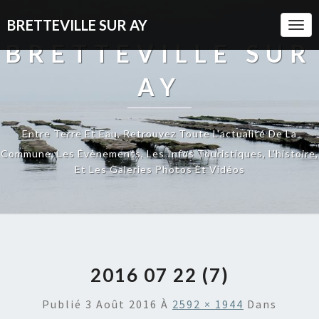
BRETTEVILLE SUR AY
Togg
Navi
BRETTEVILLE SUR
AY
Entre Terre Et Eau, Retrouvez Toute L'actualité De La
Commune, Les Évènements, Les Infos Touristiques, L'histoire,
Et Les Galeries Photos Et Vidéos
2016 07 22 (7)
Publié
3 Août 2016
À
2592 × 1944
Dans