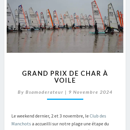
GRAND
GRAND PRIX DE CHAR À
PRIX
VOILE
DE
CHAR
By
Bsamoderateur
|
9 Novembre 2024
À
VOILE
Le weekend dernier, 2 et 3 novembre, le
Club des
Manchots
a accueilli sur notre plage une étape du