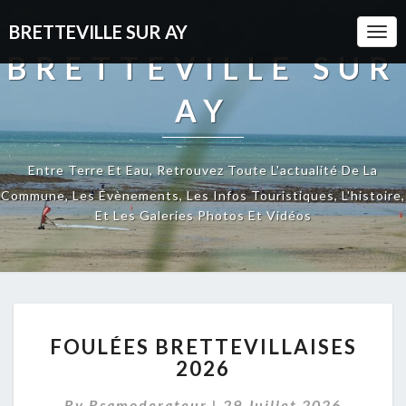
BRETTEVILLE SUR AY
Togg
Navi
BRETTEVILLE SUR
AY
Entre Terre Et Eau, Retrouvez Toute L'actualité De La
Commune, Les Évènements, Les Infos Touristiques, L'histoire,
Et Les Galeries Photos Et Vidéos
FOULÉES
FOULÉES BRETTEVILLAISES
BRETTEVILLAISES
2026
2026
By
Bsamoderateur
|
29 Juillet 2026