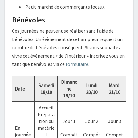
Petit marché de commerçants locaux.
Bénévoles
Ces journées ne peuvent se réaliser sans l’aide de
bénévoles. Un évènement de cet ampleur requiert un
nombre de bénévoles conséquent. Si vous souhaitez
vivre cet événement « de l’intérieur » inscrivez vous en
tant que bénévoles via ce
formulaire
.
Dimanc
Samedi
Lundi
Mardi
Date
he
18/10
20/10
21/10
19/10
Accueil
Prépara
tion du
Jour 1
Jour 2
Jour 3
En
matérie
journée
l
Compét
Compét
Compét