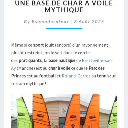
UNE BASE DE CHAR À VOILE
BASE
MYTHIQUE
DE
CHAR
By
Bsamoderateur
|
8 Août 2025
À
VOILE
MYTHIQUE
Même si ce
sport
jouit (encore) d’un rayonnement
plutôt restreint, on le sait dans le cercle
des
pratiquants
, la
base nautique
de
Bretteville-sur-
Ay
(Manche) est au
char à voile
ce que le
Parc des
Princes
est au
football
et
Roland-Garros
au
tennis
: un
terrain mythique !