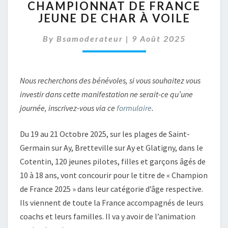
CHAMPIONNAT DE FRANCE
DE
JEUNE DE CHAR À VOILE
FRANCE
JEUNE
By
Bsamoderateur
|
9 Août 2025
DE
CHAR
À
VOILE
Nous recherchons des bénévoles, si vous souhaitez vous
investir dans cette manifestation ne serait-ce qu’une
journée, inscrivez-vous via ce
formulaire
.
Du 19 au 21 Octobre 2025, sur les plages de Saint-
Germain sur Ay, Bretteville sur Ay et Glatigny, dans le
Cotentin, 120 jeunes pilotes, filles et garçons âgés de
10 à 18 ans, vont concourir pour le titre de « Champion
de France 2025 » dans leur catégorie d’âge respective.
Ils viennent de toute la France accompagnés de leurs
coachs et leurs familles. Il va y avoir de l’animation