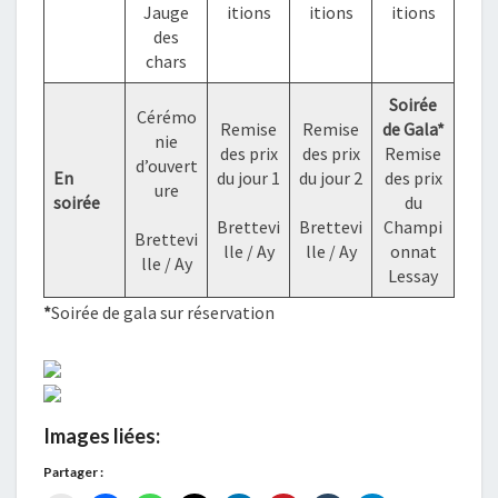
Jauge
itions
itions
itions
des
chars
Soirée
Cérémo
Remise
Remise
de Gala*
nie
des prix
des prix
Remise
d’ouvert
En
du jour 1
du jour 2
des prix
ure
soirée
du
Brettevi
Brettevi
Champi
Brettevi
lle / Ay
lle / Ay
onnat
lle / Ay
Lessay
*
Soirée de gala sur réservation
Images liées:
Partager :