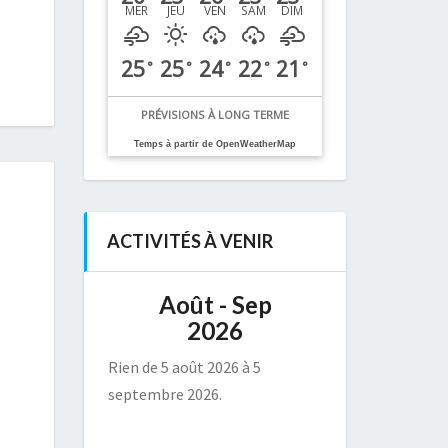
MER
JEU
VEN
SAM
DIM
25
25
24
22
21
°
°
°
°
°
PRÉVISIONS À LONG TERME
Temps à partir de OpenWeatherMap
ACTIVITÉS À VENIR
Août - Sep
2026
Rien de 5 août 2026 à 5
septembre 2026.