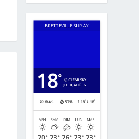
BRETTEVILLE SUR AY
18
°
CLEAR SKY
JEUDI, AOÛT 6
°
°
6
57%
18
18
M/S
VEN
SAM
DIM
LUN
MAR
20
23
26
23
23
°
°
°
°
°