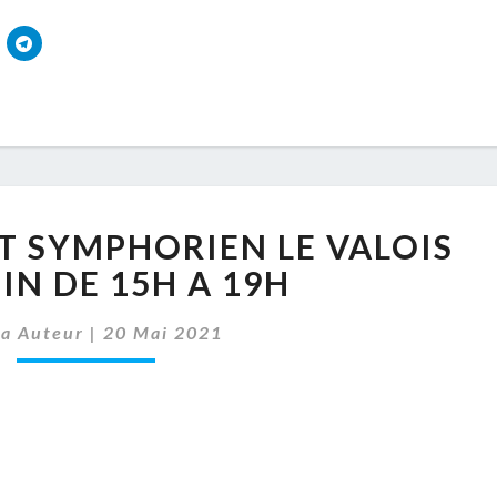
DON
T SYMPHORIEN LE VALOIS
DE
SANG
UIN DE 15H A 19H
ST
SYMPHORIEN
sa Auteur
|
20 Mai 2021
LE
VALOIS
LE
3
JUIN
DE