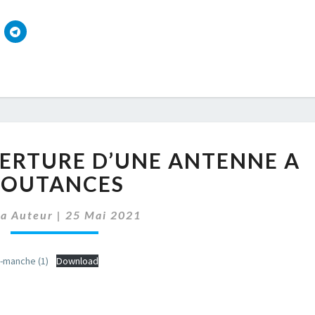
LE
VERTURE D’UNE ANTENNE A
SDEAU50
OUVERTURE
COUTANCES
D’UNE
ANTENNE
sa Auteur
|
25 Mai 2021
A
COUTANCES
-manche (1)
Download