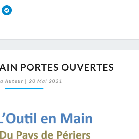
15H
A
19H
L’OUTIL
MAIN PORTES OUVERTES
EN
MAIN
sa Auteur
|
20 Mai 2021
PORTES
OUVERTES