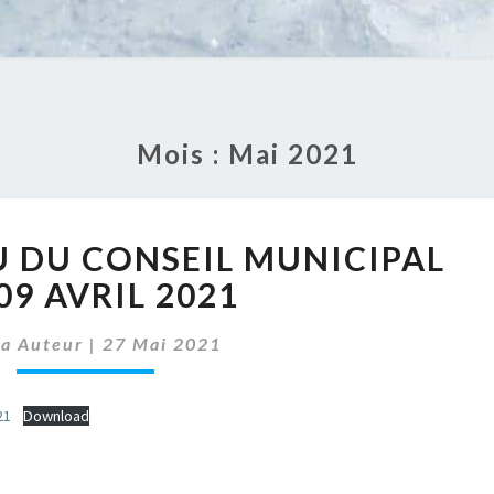
Mois :
Mai 2021
COMPTE
 DU CONSEIL MUNICIPAL
RENDU
DU
09 AVRIL 2021
CONSEIL
MUNICIPAL
sa Auteur
|
27 Mai 2021
DU
09
21
Download
AVRIL
2021