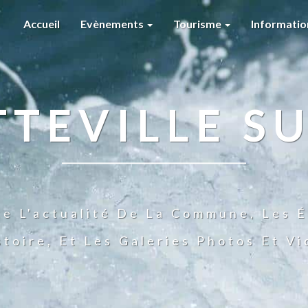
Accueil
Evènements
Tourisme
Informati
TTEVILLE SU
te L'actualité De La Commune, Les É
stoire, Et Les Galeries Photos Et V