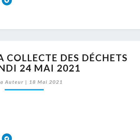
RAPPEL
A COLLECTE DES DÉCHETS
POUR
LA
NDI 24 MAI 2021
COLLECTE
DES
sa Auteur
|
18 Mai 2021
DÉCHETS
DU
LUNDI
24
MAI
2021