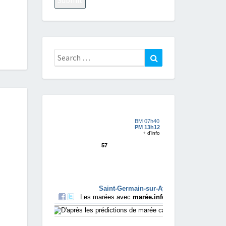
Search
Search
for: