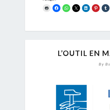
L’OUTIL EN 
By
B