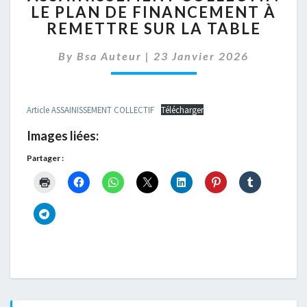
LE PLAN DE FINANCEMENT À
LE
REMETTRE SUR LA TABLE
PLAN
DE
By
Bsa Auteur
|
FINANCEMENT
23 Janvier 2026
À
REMETTRE
SUR
Article ASSAINISSEMENT COLLECTIF
Télécharger
LA
TABLE
Images liées:
Partager :