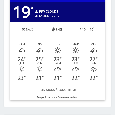
19
°
FEW CLOUDS
VENDREDI, AOÛT 7
°
°
3
54%
19
19
M/S
SAM
DIM
LUN
MAR
MER
24
25
23
23
27
°
°
°
°
°
JEU
VEN
SAM
DIM
LUN
23
21
21
22
22
°
°
°
°
°
PRÉVISIONS À LONG TERME
Temps à partir de OpenWeatherMap