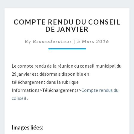
COMPTE
COMPTE RENDU DU CONSEIL
RENDU
DE JANVIER
DU
CONSEIL
By
Bsamoderateur
|
5 Mars 2016
DE
JANVIER
Le compte rendu de la réunion du conseil municipal du
29 janvier est désormais disponible en
téléchargement dans la rubrique
Informations>Téléchargements>
Compte rendus du
conseil
.
Images liées: