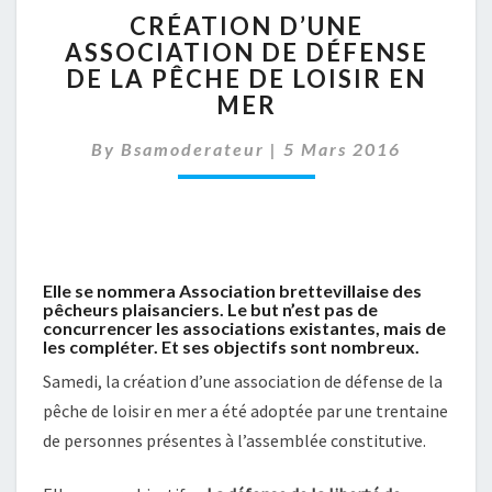
CRÉATION
CRÉATION D’UNE
D’UNE
ASSOCIATION DE DÉFENSE
ASSOCIATION
DE LA PÊCHE DE LOISIR EN
DE
DÉFENSE
MER
DE
LA
By
Bsamoderateur
|
5 Mars 2016
PÊCHE
DE
LOISIR
EN
MER
Elle se nommera Association brettevillaise des
pêcheurs plaisanciers. Le but n’est pas de
concurrencer les associations existantes, mais de
les compléter. Et ses objectifs sont nombreux.
Samedi, la création d’une association de défense de la
pêche de loisir en mer a été adoptée par une trentaine
de personnes présentes à l’assemblée constitutive.