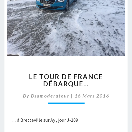
LE
LE TOUR DE FRANCE
TOUR
DÉBARQUE…
DE
FRANCE
By
Bsamoderateur
|
16 Mars 2016
DÉBARQUE…
… à Bretteville sur Ay , jour J-109