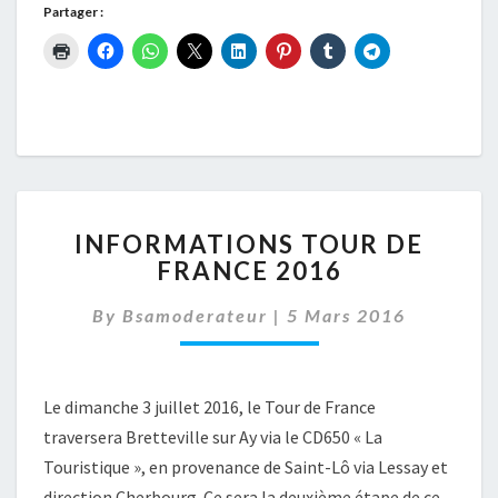
Partager :
INFORMATIONS
INFORMATIONS TOUR DE
TOUR
FRANCE 2016
DE
FRANCE
By
Bsamoderateur
|
5 Mars 2016
2016
Le dimanche 3 juillet 2016, le Tour de France
traversera Bretteville sur Ay via le CD650 « La
Touristique », en provenance de Saint-Lô via Lessay et
direction Cherbourg. Ce sera la deuxième étape de ce