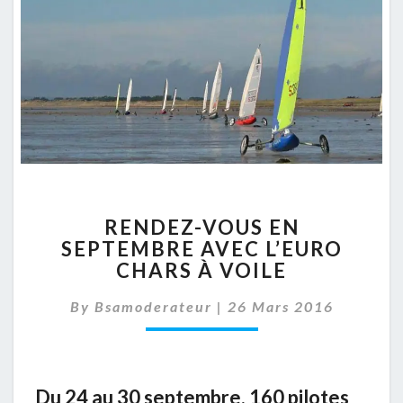
RENDEZ-
RENDEZ-VOUS EN
VOUS
SEPTEMBRE AVEC L’EURO
EN
CHARS À VOILE
SEPTEMBRE
AVEC
By
Bsamoderateur
L’EURO
|
26 Mars 2016
CHARS
À
VOILE
Du 24 au 30 septembre, 160 pilotes