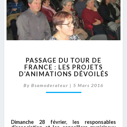
PASSAGE
PASSAGE DU TOUR DE
DU
FRANCE : LES PROJETS
TOUR
D’ANIMATIONS DÉVOILÉS
DE
FRANCE
By
Bsamoderateur
:
|
5 Mars 2016
LES
PROJETS
D’ANIMATIONS
DÉVOILÉS
Dimanche 28 février, les responsables