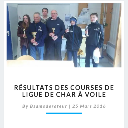
RÉSULTATS
RÉSULTATS DES COURSES DE
DES
LIGUE DE CHAR À VOILE
COURSES
DE
By
Bsamoderateur
|
25 Mars 2016
LIGUE
DE
CHAR
À