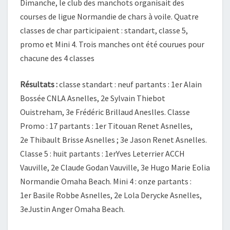
Dimanche, le club des manchots organisait des
VOILE
courses de ligue Normandie de chars à voile. Quatre
classes de char participaient : standart, classe 5,
promo et Mini 4. Trois manches ont été courues pour
chacune des 4 classes
Résultats :
classe standart : neuf partants : 1er Alain
Bossée CNLA Asnelles, 2e Sylvain Thiebot
Ouistreham, 3e Frédéric Brillaud Aneslles. Classe
Promo : 17 partants : 1er Titouan Renet Asnelles,
2e Thibault Brisse Asnelles ; 3e Jason Renet Asnelles.
Classe 5 : huit partants : 1erYves Leterrier ACCH
Vauville, 2e Claude Godan Vauville, 3e Hugo Marie Eolia
Normandie Omaha Beach. Mini 4 : onze partants :
1er Basile Robbe Asnelles, 2e Lola Derycke Asnelles,
3eJustin Anger Omaha Beach.