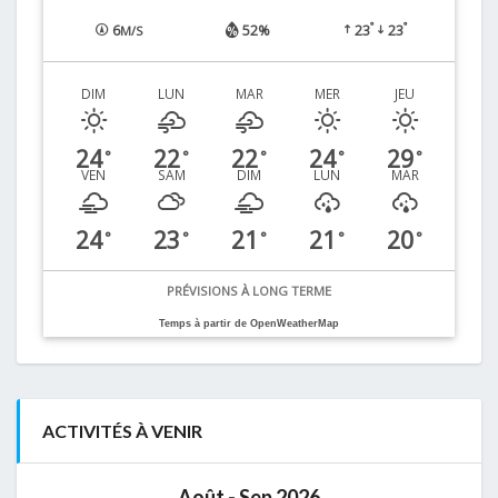
°
°
6
52%
23
23
M/S
DIM
LUN
MAR
MER
JEU
24
22
22
24
29
°
°
°
°
°
VEN
SAM
DIM
LUN
MAR
24
23
21
21
20
°
°
°
°
°
PRÉVISIONS À LONG TERME
Temps à partir de OpenWeatherMap
ACTIVITÉS À VENIR
Août - Sep 2026