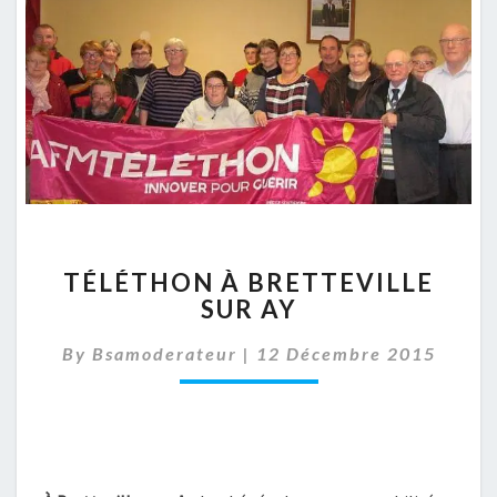
TÉLÉTHON
TÉLÉTHON À BRETTEVILLE
À
SUR AY
BRETTEVILLE
SUR
By
Bsamoderateur
|
12 Décembre 2015
AY