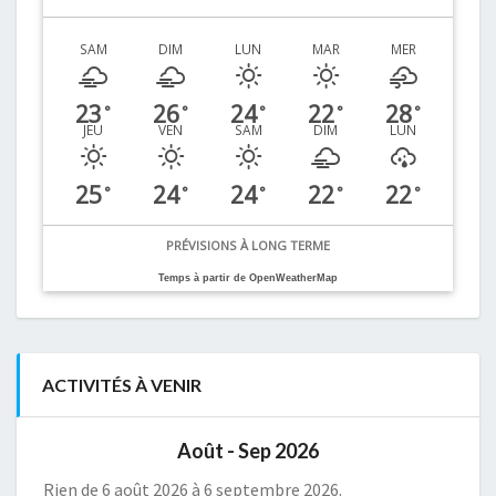
SAM
DIM
LUN
MAR
MER
23
26
24
22
28
°
°
°
°
°
JEU
VEN
SAM
DIM
LUN
25
24
24
22
22
°
°
°
°
°
PRÉVISIONS À LONG TERME
Temps à partir de OpenWeatherMap
ACTIVITÉS À VENIR
Août - Sep 2026
Rien de 6 août 2026 à 6 septembre 2026.