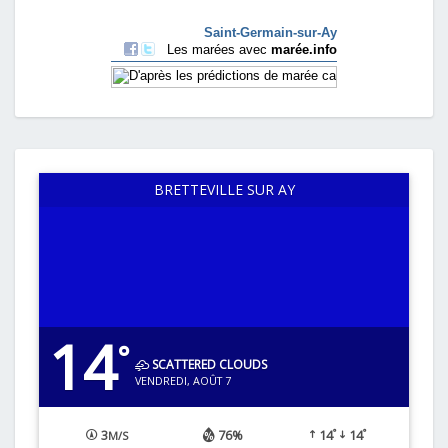
BRETTEVILLE SUR AY
14
°
SCATTERED CLOUDS
VENDREDI, AOÛT 7
°
°
3
76%
14
14
M/S