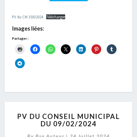
15/03/2024
PV du CM 15032024
Télécharger
Images liées:
Partager :
PV
PV DU CONSEIL MUNICIPAL
DU
DU 09/02/2024
CONSEIL
MUNICIPAL
By
Bsa Auteur
|
24 Juillet 2024
DU