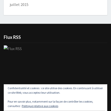
juillet 2015
Flux RSS
Confidentialité et cookies : ce site utilise des cookies. En continuant à utiliser
ce site Web, vous acceptez leur utilisation.
Pour en savoir plus, notamment sur la façon de contrôler les cookies,
consultez :
Politique relative aux cookies