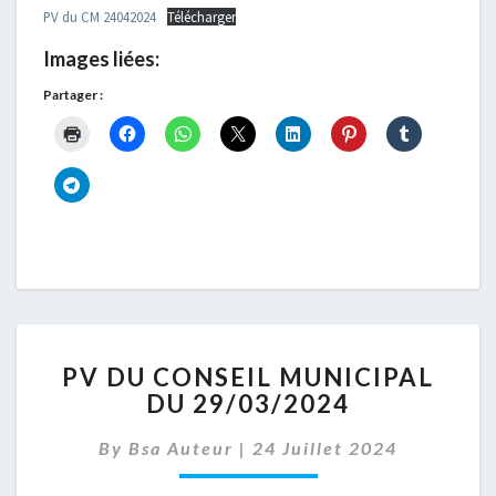
PV du CM 24042024
Télécharger
Images liées:
Partager :
PV
PV DU CONSEIL MUNICIPAL
DU
DU 29/03/2024
CONSEIL
MUNICIPAL
By
Bsa Auteur
|
24 Juillet 2024
DU
29/03/2024