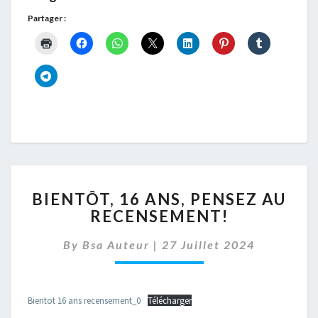
Partager :
BIENTÔT,
BIENTÔT, 16 ANS, PENSEZ AU
16
RECENSEMENT!
ANS,
PENSEZ
By
Bsa Auteur
|
27 Juillet 2024
AU
RECENSEMENT!
Bientot 16 ans recensement_0
Télécharger