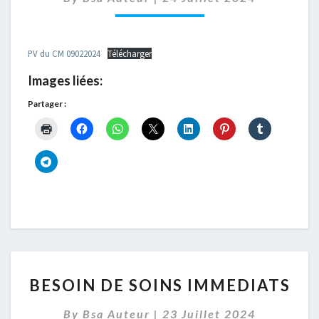
09/02/2024
PV du CM 09022024
Télécharger
Images liées:
Partager :
BESOIN
BESOIN DE SOINS IMMEDIATS
DE
SOINS
By
Bsa Auteur
|
23 Juillet 2024
IMMEDIATS