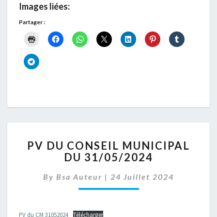
Images liées:
Partager :
PV
PV DU CONSEIL MUNICIPAL
DU
DU 31/05/2024
CONSEIL
MUNICIPAL
By
Bsa Auteur
|
24 Juillet 2024
DU
31/05/2024
PV du CM 31052024
Télécharger