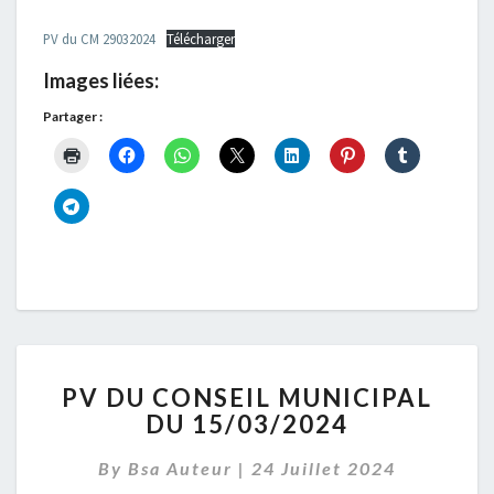
PV du CM 29032024
Télécharger
Images liées:
Partager :
PV
PV DU CONSEIL MUNICIPAL
DU
DU 15/03/2024
CONSEIL
MUNICIPAL
By
Bsa Auteur
|
24 Juillet 2024
DU