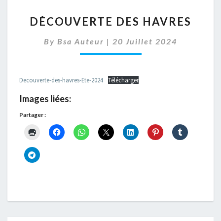
DÉCOUVERTE
DÉCOUVERTE DES HAVRES
DES
HAVRES
By
Bsa Auteur
|
20 Juillet 2024
Decouverte-des-havres-Ete-2024
Télécharger
Images liées:
Partager :