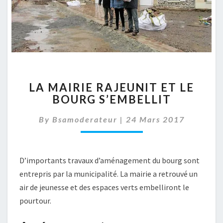
LA
LA MAIRIE RAJEUNIT ET LE
MAIRIE
BOURG S’EMBELLIT
RAJEUNIT
ET
By
Bsamoderateur
|
24 Mars 2017
LE
BOURG
S’EMBELLIT
D’importants travaux d’aménagement du bourg sont
entrepris par la municipalité. La mairie a retrouvé un
air de jeunesse et des espaces verts embelliront le
pourtour.