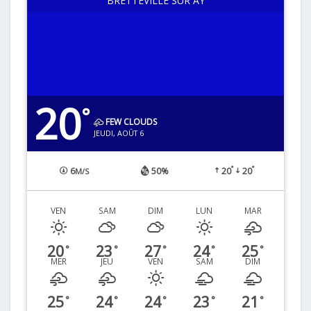
BRETTEVILLE SUR AY
20
°
FEW CLOUDS
JEUDI, AOÛT 6
°
°
6
50%
20
20
M/S
VEN
SAM
DIM
LUN
MAR
20
23
27
24
25
°
°
°
°
°
MER
JEU
VEN
SAM
DIM
25
24
24
23
21
°
°
°
°
°