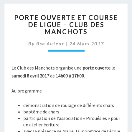
PORTE
PORTE OUVERTE ET COURSE
OUVERTE
DE LIGUE – CLUB DES
ET
MANCHOTS
COURSE
DE
By
Bsa Auteur
|
LIGUE
24 Mars 2017
–
CLUB
DES
Le Club des Manchots organise une
porte ouverte
le
MANCHOTS
samedi 8 avril 2017
de 1
4h00 à 17h00
.
Au programme :
démonstration de roulage de différents chars
baptême de chars
participation de l’association « Pirouésies » pour
un atelier écriture
avec la présence de Marie, la monitrice de l’école