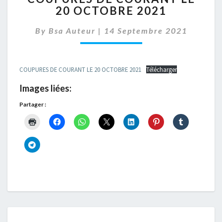
20 OCTOBRE 2021
COURANT
LE
By
Bsa Auteur
|
14 Septembre 2021
20
OCTOBRE
2021
COUPURES DE COURANT LE 20 OCTOBRE 2021
Télécharger
Images liées:
Partager :
FERMETURE