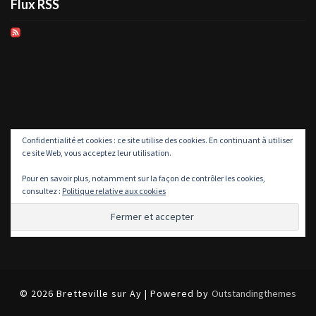
Flux RSS
Confidentialité et cookies : ce site utilise des cookies. En continuant à utiliser
ce site Web, vous acceptez leur utilisation.
Pour en savoir plus, notamment sur la façon de contrôler les cookies,
consultez :
Politique relative aux cookies
© 2026 Bretteville sur Ay | Powered by
Outstandingthemes