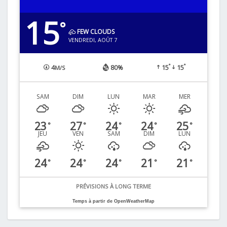
15
°
FEW CLOUDS
VENDREDI, AOÛT 7
°
°
4
80%
15
15
M/S
SAM
DIM
LUN
MAR
MER
23
27
24
24
25
°
°
°
°
°
JEU
VEN
SAM
DIM
LUN
24
24
24
21
21
°
°
°
°
°
PRÉVISIONS À LONG TERME
Temps à partir de OpenWeatherMap