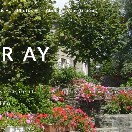
ons
Photos
Abonnez-Vous (gratuit)
R AY
vènements, Les Infos Touristiques,
idéos