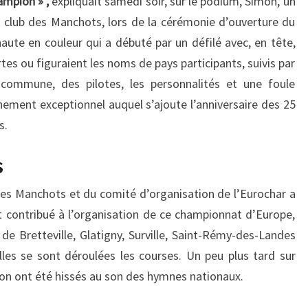
hampion » ,
expliquait samedi soir, sur le podium, Simon, un
club des Manchots, lors de la cérémonie d’ouverture du
te en couleur qui a débuté par un défilé avec, en tête,
es ou figuraient les noms de pays participants, suivis par
commune, des pilotes, les personnalités et une foule
ement exceptionnel auquel s’ajoute l’anniversaire des 25
s.
s
des Manchots et du comité d’organisation de l’Eurochar a
 contribué à l’organisation de ce championnat d’Europe,
 Bretteville, Glatigny, Surville, Saint-Rémy-des-Landes
lles se sont déroulées les courses. Un peu plus tard sur
ion ont été hissés au son des hymnes nationaux.