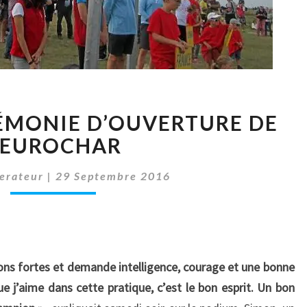
UNE
RÉMONIE D’OUVERTURE DE
BELLE
CÉRÉMONIE
’EUROCHAR
D’OUVERTURE
DE
erateur
|
29 Septembre 2016
L’EUROCHAR
ions fortes et demande intelligence, courage et une bonne
ue j’aime dans cette pratique, c’est le bon esprit. Un bon