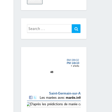
Search
Search
for: