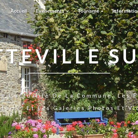
Accueil
Evènements
Tourisme
Informati
TTEVILLE SU
te L'actualité De La Commune, Les É
stoire, Et Les Galeries Photos Et V