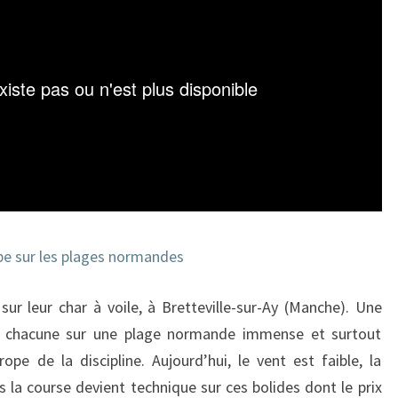
–
FRANCE
3
ope sur les plages normandes
sur leur char à voile, à Bretteville-sur-Ay (Manche). Une
e chacune sur une plage normande immense et surtout
e de la discipline. Aujourd’hui, le vent est faible, la
 la course devient technique sur ces bolides dont le prix