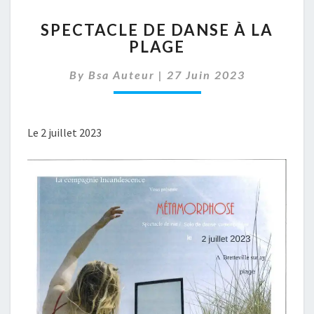
SPECTACLE
SPECTACLE DE DANSE À LA
DE
PLAGE
DANSE
À
By
Bsa Auteur
|
27 Juin 2023
LA
PLAGE
Le 2 juillet 2023