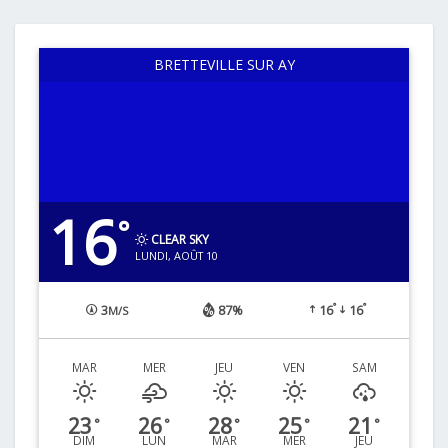
BRETTEVILLE SUR AY
16
°
CLEAR SKY
LUNDI, AOÛT 10
°
°
3
87%
16
16
M/S
MAR
MER
JEU
VEN
SAM
23
26
28
25
21
°
°
°
°
°
DIM
LUN
MAR
MER
JEU