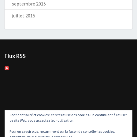
septembre 2015
juillet 2015
Flux RSS
Confidentialité et cookies : ce site utilise des cookies. En continuant à utiliser
ce site Web, vous acceptez leur utilisation.
Pour en savoir plus, notamment sur la façon de contrôler les cookies,
consultez :
Politique relative aux cookies