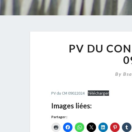
PV DU CON
0
By
Bsa
PV du CM 09022024
Télécharger
Images liées:
Partager :