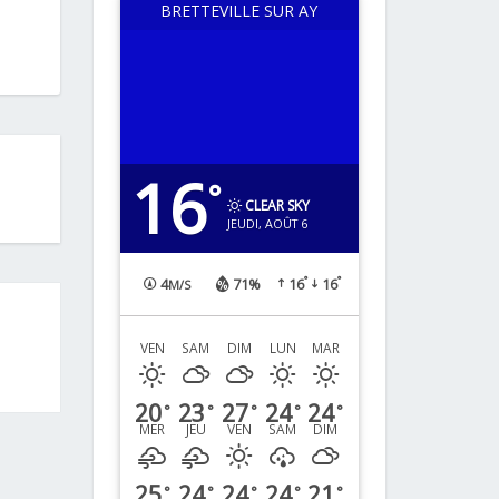
BRETTEVILLE SUR AY
16
°
CLEAR SKY
JEUDI, AOÛT 6
°
°
4
71%
16
16
M/S
VEN
SAM
DIM
LUN
MAR
20
23
27
24
24
°
°
°
°
°
MER
JEU
VEN
SAM
DIM
25
24
24
24
21
°
°
°
°
°