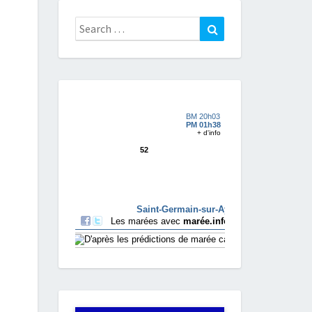
Search
Search
for: