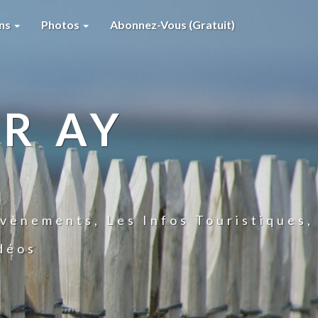
ons
Photos
Abonnez-Vous (gratuit)
R AY
vènements, Les Infos Touristiques,
idéos