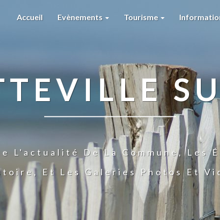
Accueil
Evènements
Tourisme
Informati
TTEVILLE SU
te L'actualité De La Commune, Les É
stoire, Et Les Galeries Photos Et V