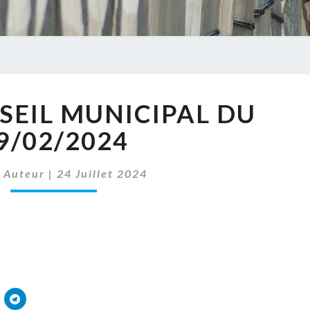
PV
SEIL MUNICIPAL DU
DU
CONSEIL
9/02/2024
MUNICIPAL
DU
 Auteur
|
24 Juillet 2024
09/02/2024