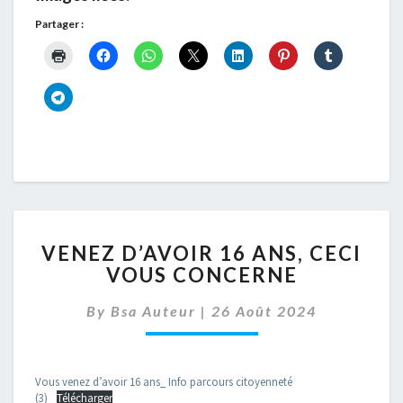
Partager :
VENEZ
VENEZ D’AVOIR 16 ANS, CECI
D’AVOIR
VOUS CONCERNE
16
ANS,
By
Bsa Auteur
|
26 Août 2024
CECI
VOUS
CONCERNE
Vous venez d’avoir 16 ans_ Info parcours citoyenneté
(3)
Télécharger