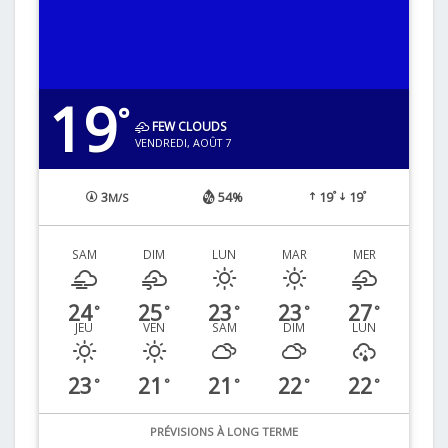
19
°
FEW CLOUDS
VENDREDI, AOÛT 7
°
°
3
54%
19
19
M/S
SAM
DIM
LUN
MAR
MER
24
25
23
23
27
°
°
°
°
°
JEU
VEN
SAM
DIM
LUN
23
21
21
22
22
°
°
°
°
°
PRÉVISIONS À LONG TERME