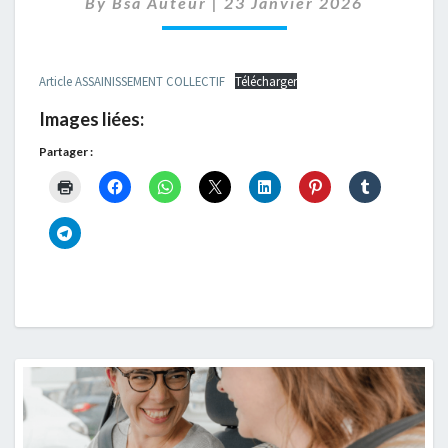
By
Bsa Auteur
|
FINANCEMENT
23 Janvier 2026
À
REMETTRE
SUR
Article ASSAINISSEMENT COLLECTIF
Télécharger
LA
TABLE
Images liées:
Partager :