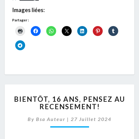
Images liées:
Partager :
BIENTÔT,
BIENTÔT, 16 ANS, PENSEZ AU
16
RECENSEMENT!
ANS,
PENSEZ
By
Bsa Auteur
|
27 Juillet 2024
AU
RECENSEMENT!