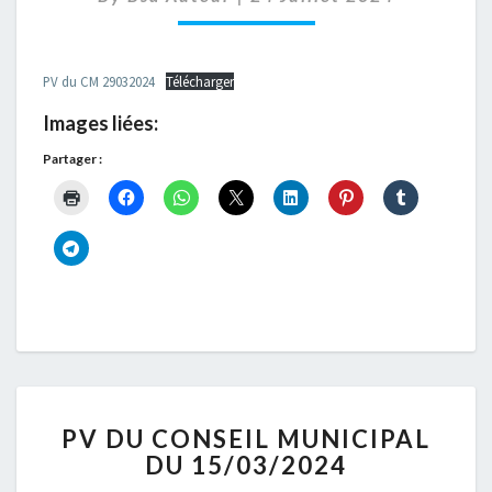
29/03/2024
PV du CM 29032024
Télécharger
Images liées:
Partager :
PV
PV DU CONSEIL MUNICIPAL
DU
DU 15/03/2024
CONSEIL
MUNICIPAL