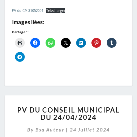
PV du CM 31052024
Télécharger
Images liées:
Partager :
PV
PV DU CONSEIL MUNICIPAL
DU
DU 24/04/2024
CONSEIL
MUNICIPAL
By
Bsa Auteur
|
24 Juillet 2024
DU