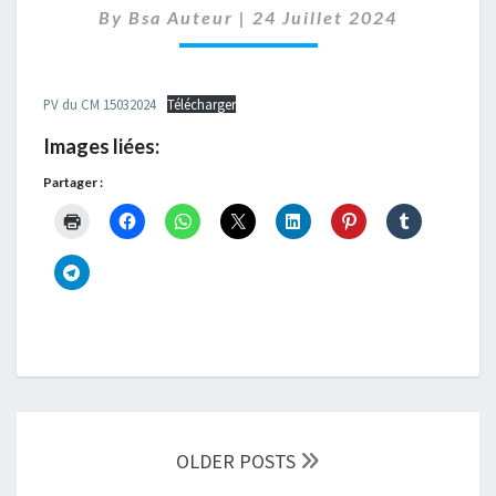
By
Bsa Auteur
|
24 Juillet 2024
DU
15/03/2024
PV du CM 15032024
Télécharger
Images liées:
Partager :
Navigation
des
OLDER POSTS
articles