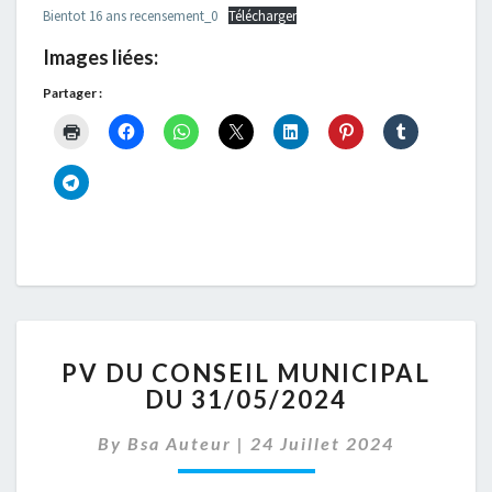
Bientot 16 ans recensement_0
Télécharger
Images liées:
Partager :
PV
PV DU CONSEIL MUNICIPAL
DU
DU 31/05/2024
CONSEIL
MUNICIPAL
By
Bsa Auteur
|
24 Juillet 2024
DU
31/05/2024