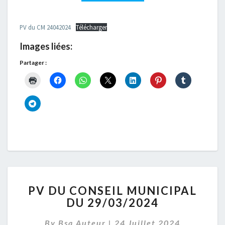
24/04/2024
PV du CM 24042024
Télécharger
Images liées:
Partager :
PV
PV DU CONSEIL MUNICIPAL
DU
DU 29/03/2024
CONSEIL
MUNICIPAL
By
Bsa Auteur
|
24 Juillet 2024
DU