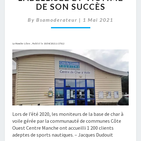
BASE
DE SON SUCCÈS
DE
CHAR
By
Bsamoderateur
|
1 Mai 2021
À
VOILE,
LABELLISÉE
ET
La Manche Libre , Publié le 19/04/2021 à 17h12
VICTIME
DE
SON
SUCCÈS
Lors de l’été 2020, les moniteurs de la base de char à
voile gérée par la communauté de communes Côte
Ouest Centre Manche ont accueilli 1 200 clients
adeptes de sports nautiques. – Jacques Dudouit