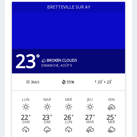
BRETTEVILLE SUR AY
23
°
BROKEN CLOUDS
DIMANCHE, AOÛT 9
°
°
3
55%
23
23
M/S
LUN
MAR
MER
JEU
VEN
22
23
26
27
25
°
°
°
°
°
SAM
DIM
LUN
MAR
MER