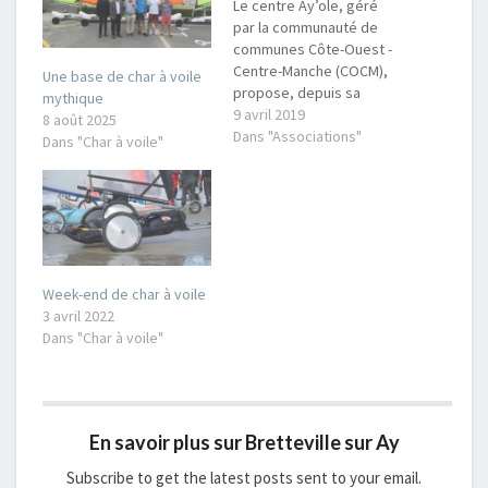
Le centre Ay’ole, géré
par la communauté de
communes Côte-Ouest -
Centre-Manche (COCM),
Une base de char à voile
propose, depuis sa
mythique
création des initiations,
9 avril 2019
8 août 2025
des stages et des
Dans "Associations"
Dans "Char à voile"
balades de char à voile
(de l’initiation au
perfectionnement). Cette
activité est ouverte à
tous, des établissements
scolaires aux particuliers
à toutes les générations.
Week-end de char à voile
Ces prestations sont…
3 avril 2022
Dans "Char à voile"
En savoir plus sur Bretteville sur Ay
Subscribe to get the latest posts sent to your email.