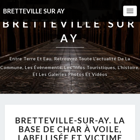
BRETTEVILLE SUR AY
Togg
Navi
BRETTEVILLE SUR
AY
Entre Terre Et Eau, Retrouvez Toute L'actualité De La
Commune, Les Évènements, Les Infos Touristiques, L'histoire,
Et Les Galeries Photos Et Vidéos
BRETTEVILLE-
BRETTEVILLE-SUR-AY. LA
SUR-
AY.
BASE DE CHAR À VOILE,
LA
LABELLISÉE ET VICTIME