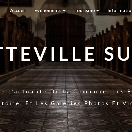
Accueil
Evènements
Tourisme
Informati
TTEVILLE SU
te L'actualité De La Commune, Les É
stoire, Et Les Galeries Photos Et V