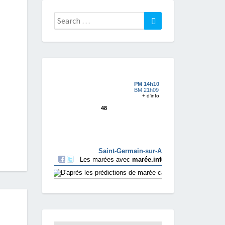
Search
Search
for: