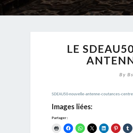
LE SDEAU5
ANTENN
By
B
SDEAU50-nouvelle-antenne-coutances-centre
Images liées:
Partager :