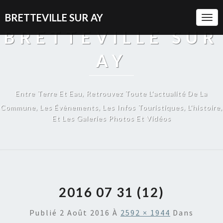
BRETTEVILLE SUR AY
Togg
Navi
BRETTEVILLE SUR
AY
Entre Terre Et Eau, Retrouvez Toute L'actualité De La
Commune, Les Évènements, Les Infos Touristiques, L'histoire,
Et Les Galeries Photos Et Vidéos
2016 07 31 (12)
Publié
2 Août 2016
À
2592 × 1944
Dans