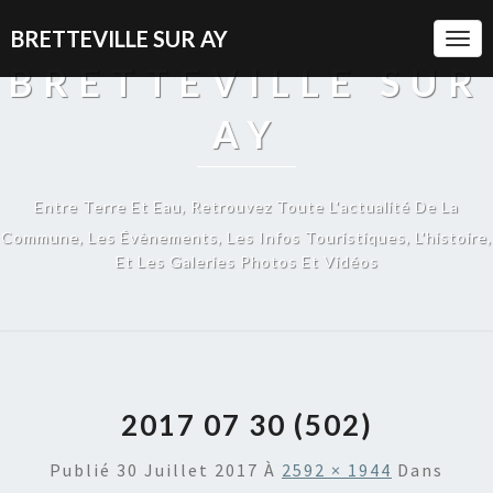
BRETTEVILLE SUR AY
Togg
Navi
BRETTEVILLE SUR
AY
Entre Terre Et Eau, Retrouvez Toute L'actualité De La
Commune, Les Évènements, Les Infos Touristiques, L'histoire,
Et Les Galeries Photos Et Vidéos
2017 07 30 (502)
Publié
30 Juillet 2017
À
2592 × 1944
Dans