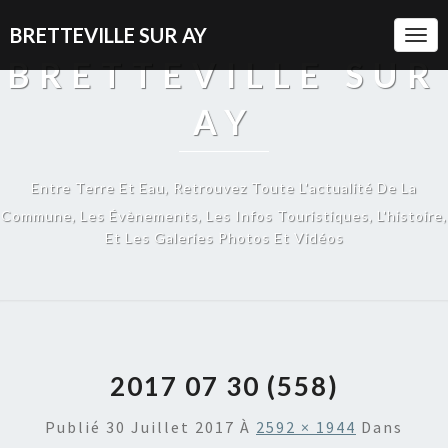
BRETTEVILLE SUR AY
Togg
Navi
BRETTEVILLE SUR
AY
Entre Terre Et Eau, Retrouvez Toute L'actualité De La
Commune, Les Évènements, Les Infos Touristiques, L'histoire,
Et Les Galeries Photos Et Vidéos
2017 07 30 (558)
Publié
30 Juillet 2017
À
2592 × 1944
Dans