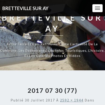
BRETTEVILLE SUR AY
Togg
Navi
BRETTEVILLE SUR
AY
Entre Terre Et Eau, Retrouvez Toute L'actualité De La
Commune, Les Évènements, Les Infos Touristiques, L'histoire,
Et Les Galeries Photos Et Vidéos
2017 07 30 (77)
Publié
30 Juillet 2017
À
2592 × 1944
Dans