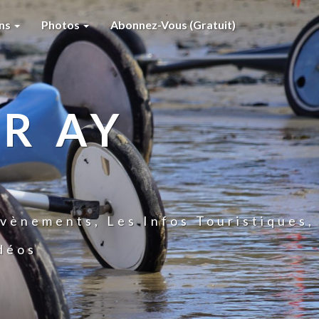
ons
Photos
Abonnez-Vous (gratuit)
R AY
vènements, Les Infos Touristiques,
idéos