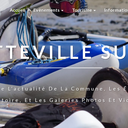
Accueil
Evènements
Tourisme
Informati
TTEVILLE SU
te L'actualité De La Commune, Les É
stoire, Et Les Galeries Photos Et V