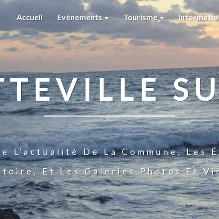
Accueil
Evènements
Tourisme
Informati
TTEVILLE SU
te L'actualité De La Commune, Les É
stoire, Et Les Galeries Photos Et V