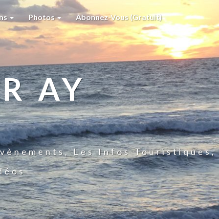
ons
Photos
Abonnez-Vous (gratuit)
R AY
vènements, Les Infos Touristiques,
idéos