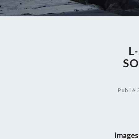
L
SO
Publié
Images 