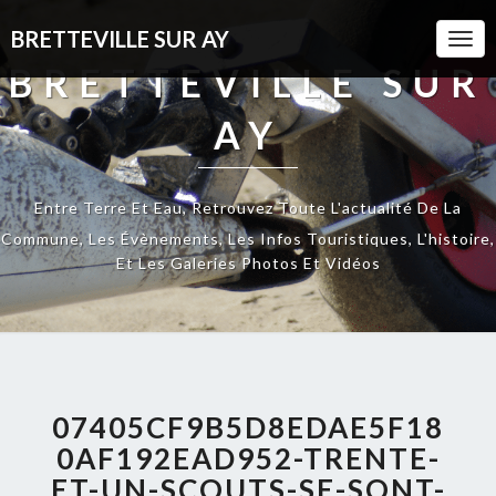
BRETTEVILLE SUR AY
Togg
Navi
BRETTEVILLE SUR
AY
Entre Terre Et Eau, Retrouvez Toute L'actualité De La
Commune, Les Évènements, Les Infos Touristiques, L'histoire,
Et Les Galeries Photos Et Vidéos
07405CF9B5D8EDAE5F18
0AF192EAD952-TRENTE-
ET-UN-SCOUTS-SE-SONT-