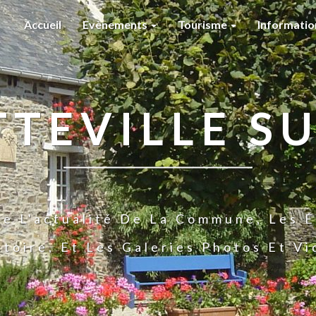
Accueil
Evènements
Tourisme
Informati
TTEVILLE SU
te L'actualité De La Commune, Les É
stoire, Et Les Galeries Photos Et V