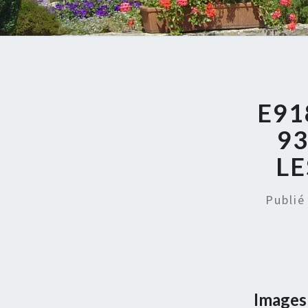
E91
9
LE
Publi
Images 