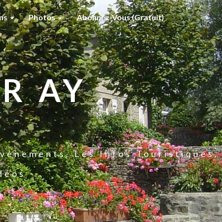
ons
Photos
Abonnez-Vous (gratuit)
R AY
vènements, Les Infos Touristiques,
idéos