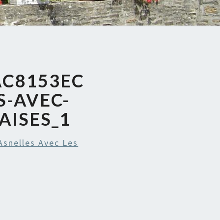
AC8153EC
S-AVEC-
AISES_1
Asnelles Avec Les