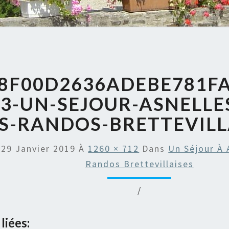
8F00D2636ADEBE781F
33-UN-SEJOUR-ASNELLE
S-RANDOS-BRETTEVILL
é
29 Janvier 2019
À
1260 × 712
Dans
Un Séjour À 
Randos Brettevillaises
/
liées: