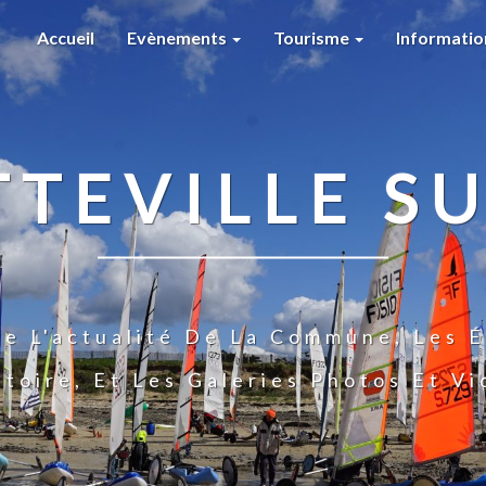
Accueil
Evènements
Tourisme
Informati
TTEVILLE SU
te L'actualité De La Commune, Les É
stoire, Et Les Galeries Photos Et V