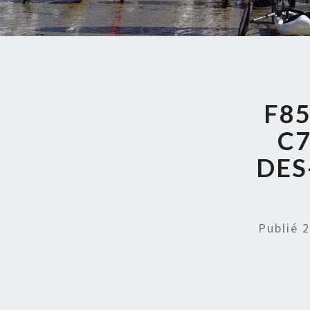
F8
C7
DES
Publié
2