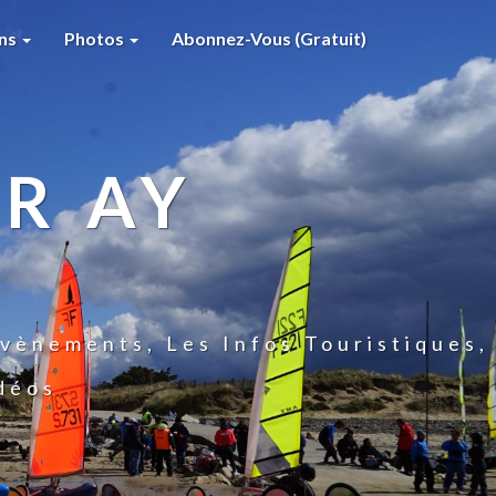
ons
Photos
Abonnez-Vous (gratuit)
R AY
vènements, Les Infos Touristiques,
idéos