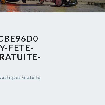
CBE96D0
Y-FETE-
RATUITE-
N
Nautiques Gratuite