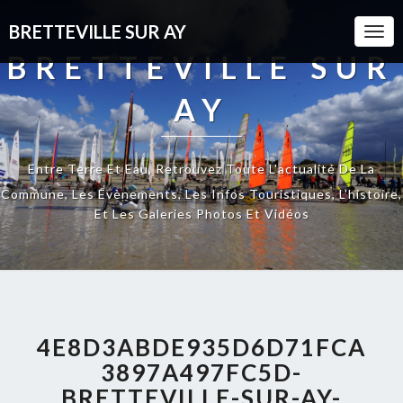
BRETTEVILLE SUR AY
Togg
Navi
BRETTEVILLE SUR
AY
Entre Terre Et Eau, Retrouvez Toute L'actualité De La
Commune, Les Évènements, Les Infos Touristiques, L'histoire,
Et Les Galeries Photos Et Vidéos
4E8D3ABDE935D6D71FCA
3897A497FC5D-
BRETTEVILLE-SUR-AY-