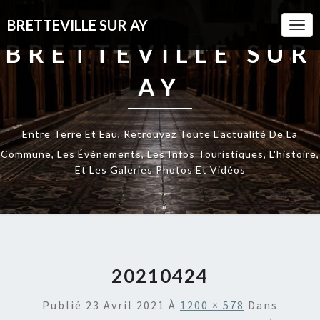
BRETTEVILLE SUR AY
Togg
Navi
BRETTEVILLE SUR
AY
Entre Terre Et Eau, Retrouvez Toute L'actualité De La
Commune, Les Évènements, Les Infos Touristiques, L'histoire,
Et Les Galeries Photos Et Vidéos
20210424
Publié
23 Avril 2021
À
1200 × 578
Dans