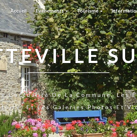
Accueil
Evènements
Tourisme
Informati
TTEVILLE SU
te L'actualité De La Commune, Les É
stoire, Et Les Galeries Photos Et V