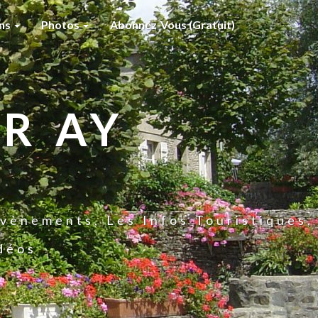
ons
Photos
Abonnez-Vous (gratuit)
R AY
vènements, Les Infos Touristiques,
idéos