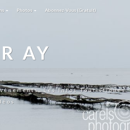
ons
Photos
Abonnez-Vous (gratuit)
R AY
vènements, Les Infos Touristiques,
idéos