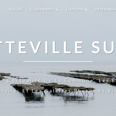
Accueil
Evènements
Tourisme
Informati
TTEVILLE SU
te L'actualité De La Commune, Les É
stoire, Et Les Galeries Photos Et V