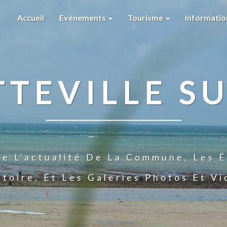
Accueil
Evènements
Tourisme
Informati
TTEVILLE SU
te L'actualité De La Commune, Les É
stoire, Et Les Galeries Photos Et V