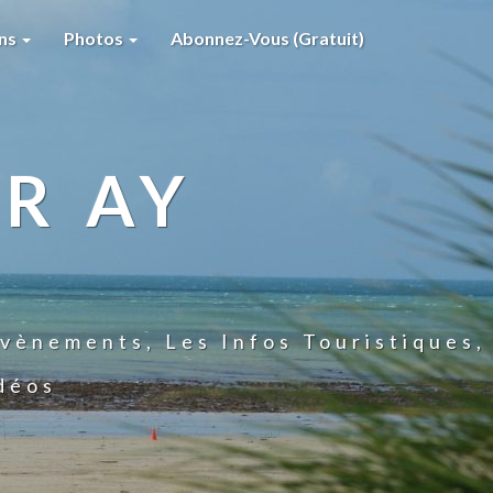
ons
Photos
Abonnez-Vous (gratuit)
R AY
vènements, Les Infos Touristiques,
idéos