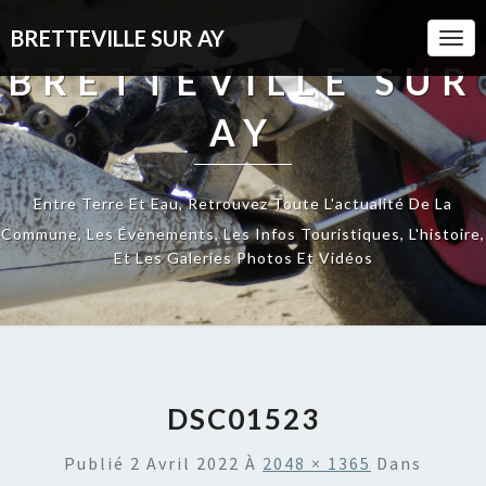
BRETTEVILLE SUR AY
Togg
Navi
BRETTEVILLE SUR
AY
Entre Terre Et Eau, Retrouvez Toute L'actualité De La
Commune, Les Évènements, Les Infos Touristiques, L'histoire,
Et Les Galeries Photos Et Vidéos
DSC01523
Publié
2 Avril 2022
À
2048 × 1365
Dans