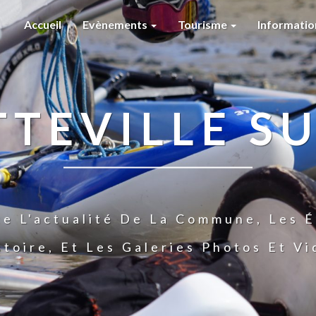
Accueil
Evènements
Tourisme
Informati
TTEVILLE SU
te L'actualité De La Commune, Les É
stoire, Et Les Galeries Photos Et V