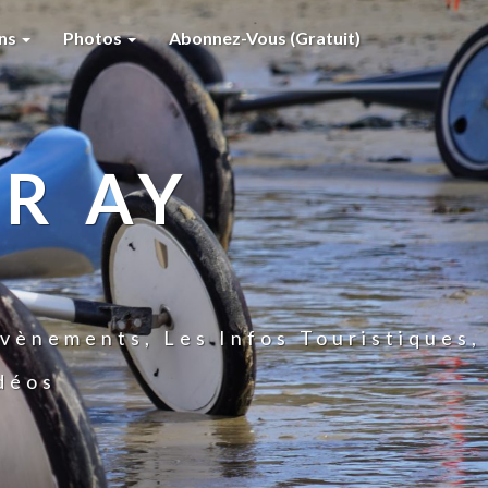
ons
Photos
Abonnez-Vous (gratuit)
R AY
vènements, Les Infos Touristiques,
idéos