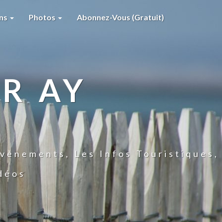
ons
Photos
Abonnez-Vous (gratuit)
R AY
vènements, Les Infos Touristiques,
idéos