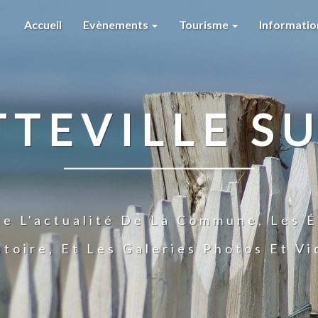
Accueil
Evènements
Tourisme
Informati
TTEVILLE SU
te L'actualité De La Commune, Les É
stoire, Et Les Galeries Photos Et V