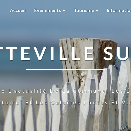
Accueil
Evènements
Tourisme
Informati
TTEVILLE SU
te L'actualité De La Commune, Les É
stoire, Et Les Galeries Photos Et V