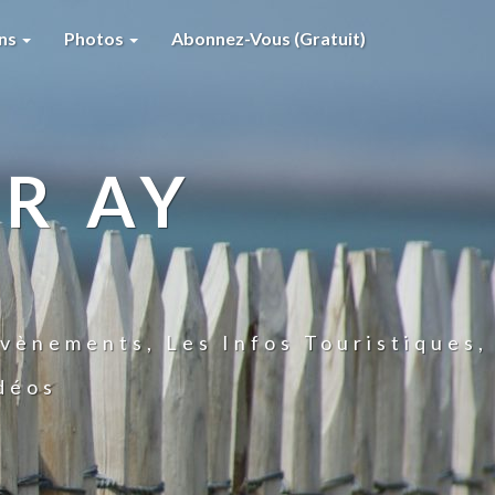
ons
Photos
Abonnez-Vous (gratuit)
R AY
vènements, Les Infos Touristiques,
idéos