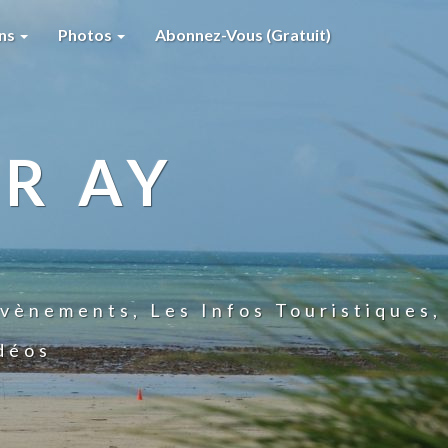
ons
Photos
Abonnez-Vous (gratuit)
R AY
vènements, Les Infos Touristiques,
idéos