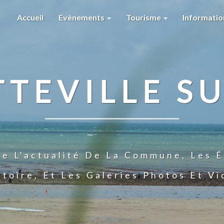
Accueil
Evènements
Tourisme
Informati
TTEVILLE SU
te L'actualité De La Commune, Les É
stoire, Et Les Galeries Photos Et V