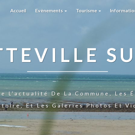
Accueil
Evènements
Tourisme
Informati
TTEVILLE SU
te L'actualité De La Commune, Les É
stoire, Et Les Galeries Photos Et V