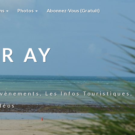
ons
Photos
Abonnez-Vous (gratuit)
R AY
vènements, Les Infos Touristiques,
idéos