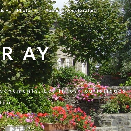
ons
Photos
Abonnez-Vous (gratuit)
R AY
vènements, Les Infos Touristiques,
idéos