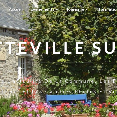
Accueil
Evènements
Tourisme
Informati
TTEVILLE SU
te L'actualité De La Commune, Les É
stoire, Et Les Galeries Photos Et V