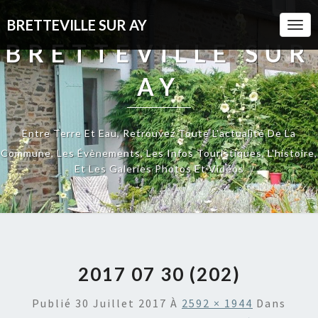
BRETTEVILLE SUR AY
Togg
Navi
BRETTEVILLE SUR
AY
Entre Terre Et Eau, Retrouvez Toute L'actualité De La
Commune, Les Évènements, Les Infos Touristiques, L'histoire,
Et Les Galeries Photos Et Vidéos
2017 07 30 (202)
Publié
30 Juillet 2017
À
2592 × 1944
Dans