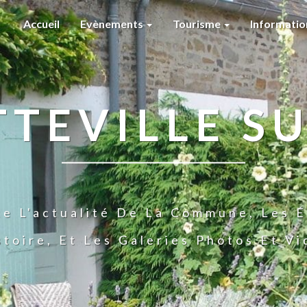
Accueil
Evènements
Tourisme
Informati
TTEVILLE SU
te L'actualité De La Commune, Les É
stoire, Et Les Galeries Photos Et V