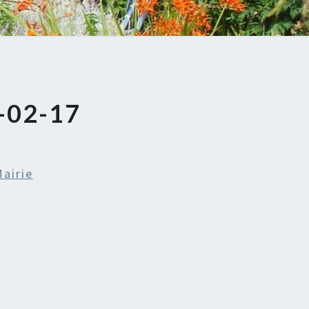
-02-17
airie