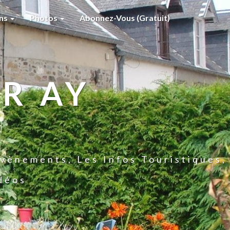
ons
Photos
Abonnez-Vous (gratuit)
R AY
vènements, Les Infos Touristiques,
idéos