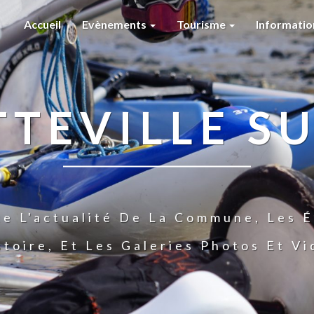
Accueil
Evènements
Tourisme
Informati
TTEVILLE SU
te L'actualité De La Commune, Les É
stoire, Et Les Galeries Photos Et V