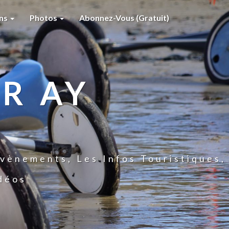
ons
Photos
Abonnez-Vous (gratuit)
R AY
vènements, Les Infos Touristiques,
idéos