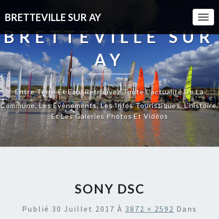
BRETTEVILLE SUR AY
Togg
Navi
BRETTEVILLE SUR
AY
Entre Terre Et Eau, Retrouvez Toute L'actualité De La
Commune, Les Évènements, Les Infos Touristiques, L'histoire,
Et Les Galeries Photos Et Vidéos
SONY DSC
Publié
30 Juillet 2017
À
3872 × 2592
Dans