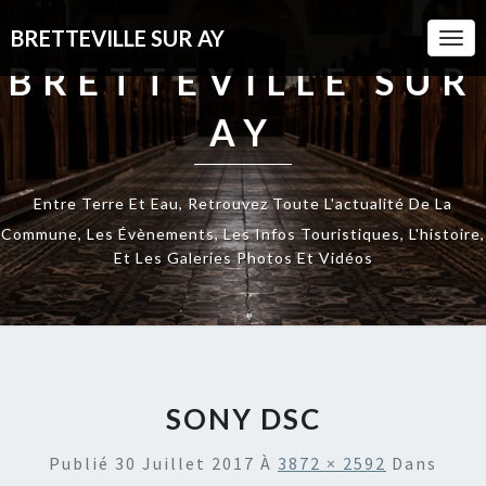
BRETTEVILLE SUR AY
Togg
Navi
BRETTEVILLE SUR
AY
Entre Terre Et Eau, Retrouvez Toute L'actualité De La
Commune, Les Évènements, Les Infos Touristiques, L'histoire,
Et Les Galeries Photos Et Vidéos
SONY DSC
Publié
30 Juillet 2017
À
3872 × 2592
Dans