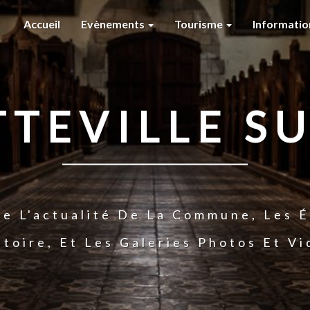
Accueil
Evènements
Tourisme
Informati
TTEVILLE SU
te L'actualité De La Commune, Les É
stoire, Et Les Galeries Photos Et V