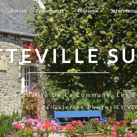
Accueil
Evènements
Tourisme
Informati
TTEVILLE SU
te L'actualité De La Commune, Les É
stoire, Et Les Galeries Photos Et V