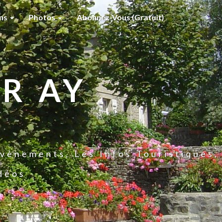
ons
Photos
Abonnez-Vous (gratuit)
R AY
vènements, Les Infos Touristiques,
idéos