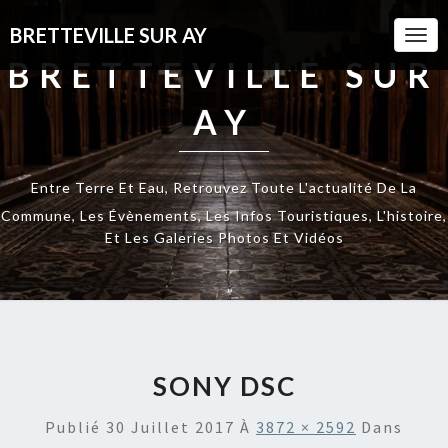
BRETTEVILLE SUR AY
Togg
Navi
BRETTEVILLE SUR
AY
Entre Terre Et Eau, Retrouvez Toute L'actualité De La
Commune, Les Évènements, Les Infos Touristiques, L'histoire,
Et Les Galeries Photos Et Vidéos
SONY DSC
Publié
30 Juillet 2017
À
3872 × 2592
Dans