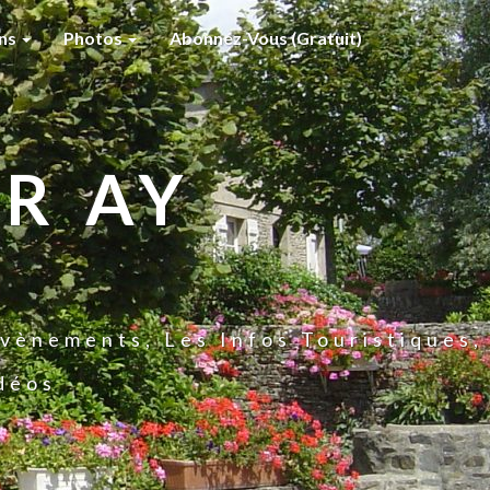
ons
Photos
Abonnez-Vous (gratuit)
R AY
vènements, Les Infos Touristiques,
idéos