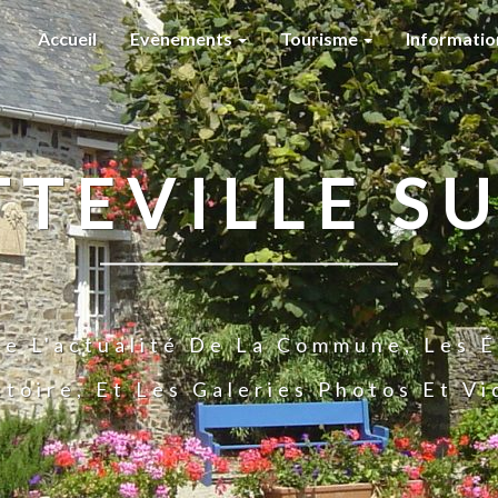
Accueil
Evènements
Tourisme
Informati
TTEVILLE SU
te L'actualité De La Commune, Les É
stoire, Et Les Galeries Photos Et V