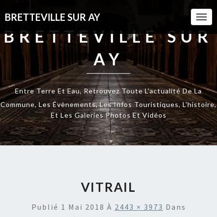
BRETTEVILLE SUR AY
Togg
Navi
BRETTEVILLE SUR
AY
Entre Terre Et Eau, Retrouvez Toute L'actualité De La
Commune, Les Évènements, Les Infos Touristiques, L'histoire,
Et Les Galeries Photos Et Vidéos
VITRAIL
Publié
1 Mai 2018
À
2443 × 3973
Dans