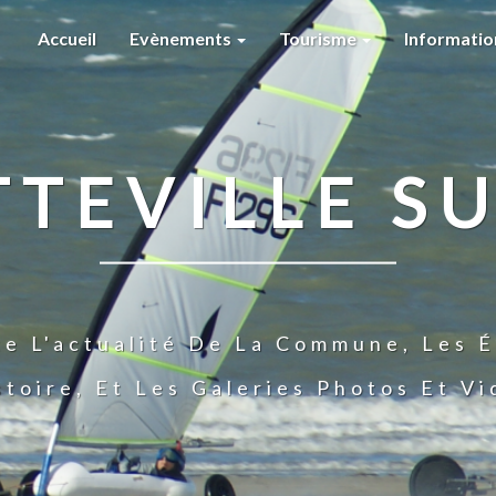
Accueil
Evènements
Tourisme
Informati
TTEVILLE SU
te L'actualité De La Commune, Les É
stoire, Et Les Galeries Photos Et V