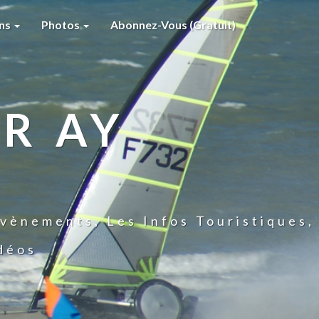
ons
Photos
Abonnez-Vous (gratuit)
R AY
vènements, Les Infos Touristiques,
idéos