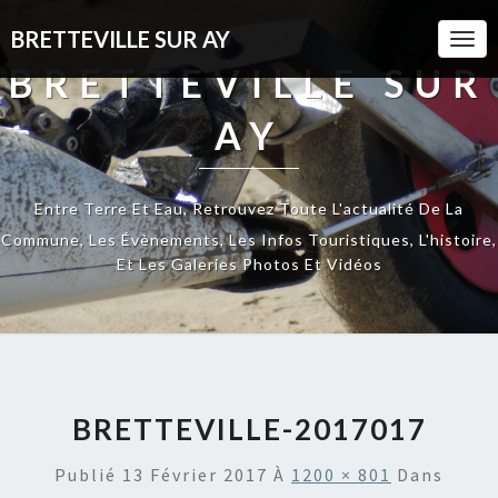
BRETTEVILLE SUR AY
Togg
Navi
BRETTEVILLE SUR
AY
Entre Terre Et Eau, Retrouvez Toute L'actualité De La
Commune, Les Évènements, Les Infos Touristiques, L'histoire,
Et Les Galeries Photos Et Vidéos
BRETTEVILLE-2017017
Publié
13 Février 2017
À
1200 × 801
Dans