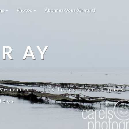
ons
Photos
Abonnez-Vous (gratuit)
R AY
vènements, Les Infos Touristiques,
idéos