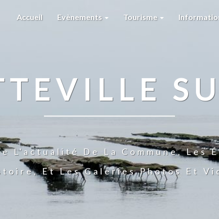
Accueil
Evènements
Tourisme
Informati
TTEVILLE SU
te L'actualité De La Commune, Les É
stoire, Et Les Galeries Photos Et V